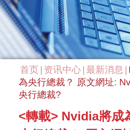
首页
|
资讯中心
|
最新消息
|
You are here
為央行總裁？ 原文網址: N
央行總裁?
<轉載> Nvidia